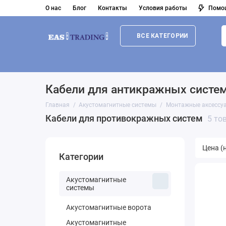
О нас
Блог
Контакты
Условия работы
Помо
ВСЕ КАТЕГОРИИ
Акустомагнитные системы
Радиочастотные сист
Кабели для антикражных систе
Главная
Акустомагнитные системы
Монтажные аксессу
Кабели для противокражных систем
5 то
Категории
Акустомагнитные
системы
Акустомагнитные ворота
Акустомагнитные