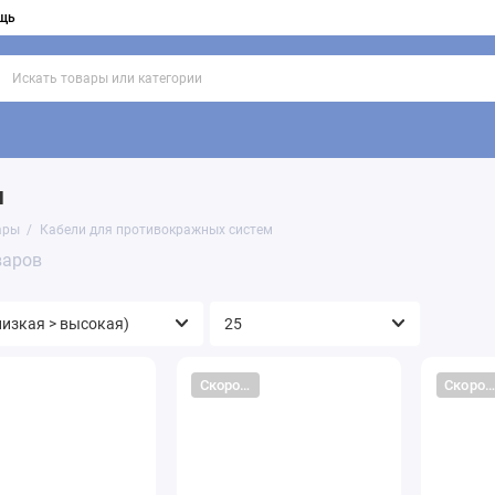
щь
емы
Торговые крючки
Системы RFID
Съемники
Счетчи
м
ары
Кабели для противокражных систем
варов
Скоро закончится
Скоро закончится