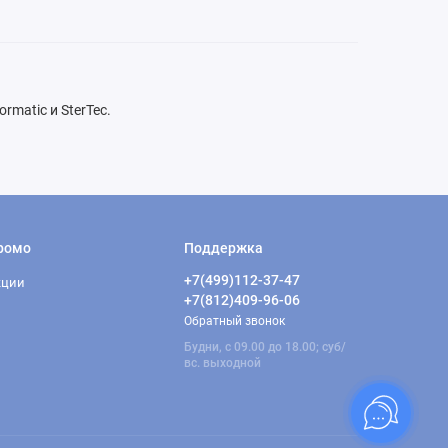
matic и SterTec.
ромо
Поддержка
+7(499)112-37-47
кции
+7(812)409-96-06
Обратный звонок
Будни, с 09.00 до 18.00; суб/
вс. выходной