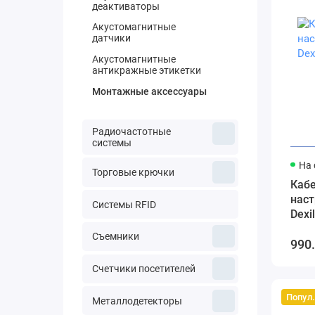
деактиваторы
Акустомагнитные
датчики
Акустомагнитные
антикражные этикетки
Монтажные аксессуары
Радиочастотные
системы
На 
Торговые крючки
Каб
наст
Системы RFID
Dexi
Съемники
990.
Счетчики посетителей
Попу
Металлодетекторы