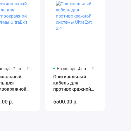
кладе: 2 шт.
Производитель: Sensormatic
На складе: 4 шт.
Производитель: Sensormatic
инальный
Оригинальный
ль для
кабель для
ивокражной
противокражной
мы UltraExit
системы UltraExit
.00 р.
5500.00 р.
2.4