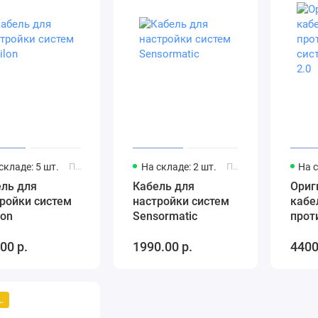
складе: 5 шт.
Производитель: Dexilon
На складе: 2 шт.
Производитель: Sensormatic
На с
ель для
Кабель для
Ориг
ройки систем
настройки систем
кабе
lon
Sensormatic
прот
систе
00 р.
1990.00 р.
4400
2.0
лярный