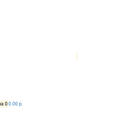
на
0
0.00 р.